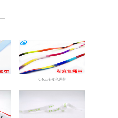
包
箱包
帽
鞋帽
0.4cm渐变色绳带
带
腰带