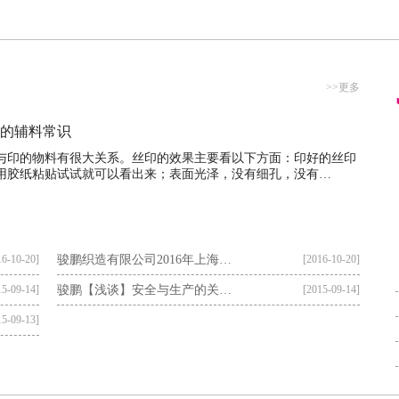
渐变色绳带
1.4cm棉间色扁绳
1cm
>>更多
花边
橡巾花边
橡巾
的辅料常识
与印的物料有很大关系。丝印的效果主要看以下方面：印好的丝印
用胶纸粘贴试试就可以看出来；表面光泽，没有细孔，没有…
术贴
魔术贴
魔
16-10-20]
骏鹏织造有限公司2016年上海…
[2016-10-20]
15-09-14]
骏鹏【浅谈】安全与生产的关…
[2015-09-14]
15-09-13]
装
服装
服