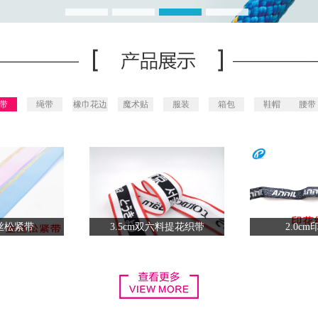
带
绳带
橡巾花边
魔术贴
服装
箱包
鞋帽
腰带
金丝松紧带
3.5cm双六料提花织带
2.0c