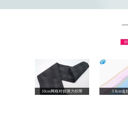
织
10cm网格对折弹力织带
3.8cm