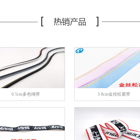
包
箱包
箱
帽
鞋帽
鞋
0.5cm多色绳带
3.8cm金丝松紧带
带
腰带
腰