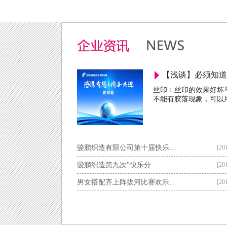
0.5cm多色绳带
0.4cm
橡巾花边
橡巾
【浅谈】必须知道
丝印：丝印的效果好坏
不能有胶落现象，可以
魔术贴
魔
骏鹏织造有限公司第十届快乐…
[20
骏鹏织造第九次"快乐分…
[20
男女搭配齐上阵拔河比赛欢乐…
[20
服装
服