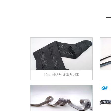
箱包
箱
鞋帽
鞋
10cm网格对折弹力织带
腰带
腰